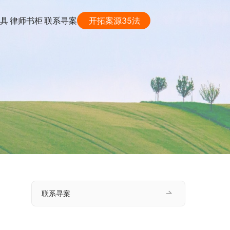
具
律师书柜
联系寻案
开拓案源35法
联系寻案