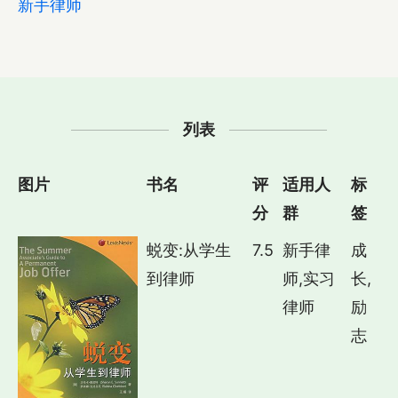
新手律师
列表
图片
书名
评
适用人
标
分
群
签
蜕变:从学生
7.5
新手律
成
到律师
师,实习
长,
律师
励
志