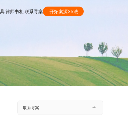
具
律师书柜
联系寻案
开拓案源35法
?
联系寻案