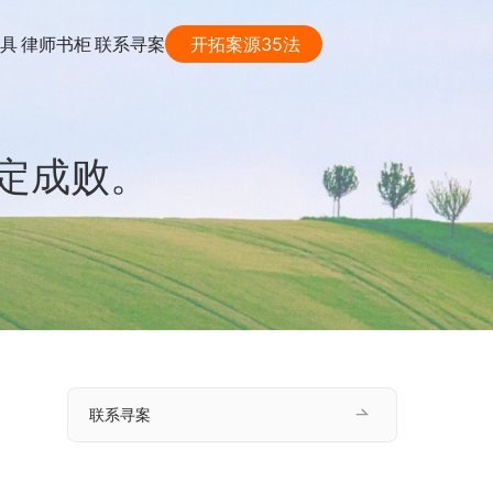
具
律师书柜
联系寻案
开拓案源35法
定成败。
联系寻案