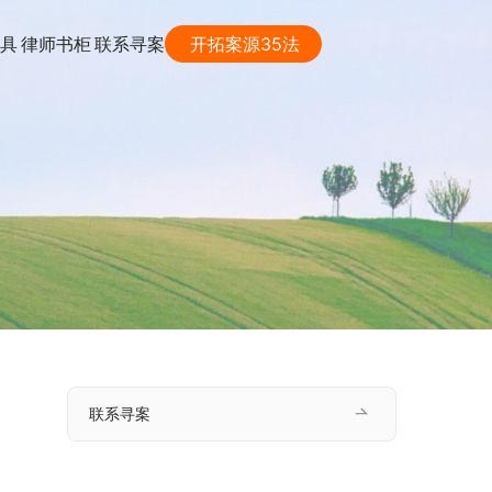
具
律师书柜
联系寻案
开拓案源35法
联系寻案